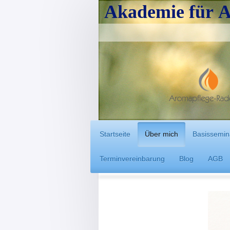
Akademie für A
Manu
Startseite
Über mich
Basissemin
Terminvereinbarung
Blog
AGB