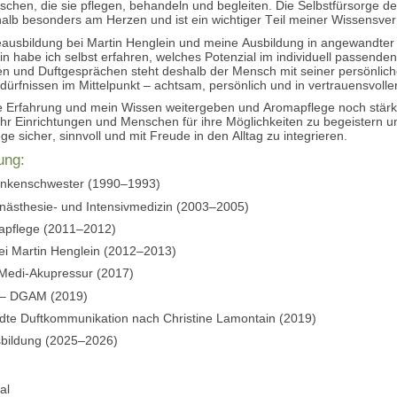
schen, die sie pflegen, behandeln und begleiten. Die Selbstfürsorge 
alb besonders am Herzen und ist ein wichtiger Teil meiner Wissensver
ausbildung bei Martin Henglein und meine Ausbildung in angewandter
n habe ich selbst erfahren, welches Potenzial im individuell passenden 
en und Duftgesprächen steht deshalb der Mensch mit seiner persönl
rfnissen im Mittelpunkt – achtsam, persönlich und in vertrauensvoll
 Erfahrung und mein Wissen weitergeben und Aromapflege noch stärker
hr Einrichtungen und Menschen für ihre Möglichkeiten zu begeistern un
e sicher, sinnvoll und mit Freude in den Alltag zu integrieren.
ung:
ankenschwester (1990–1993)
Anästhesie- und Intensivmedizin (2003–2005)
apflege (2011–2012)
i Martin Henglein (2012–2013)
 Medi-Akupressur (2017)
n – DGAM (2019)
ndte Duftkommunikation nach Christine Lamontain (2019)
sbildung (2025–2026)
al