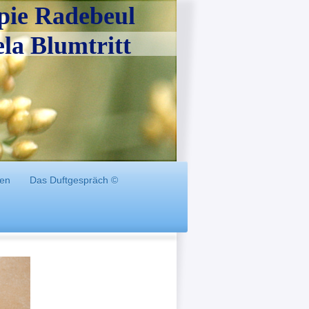
pie Radebeul
ritt
en
Das Duftgespräch ©