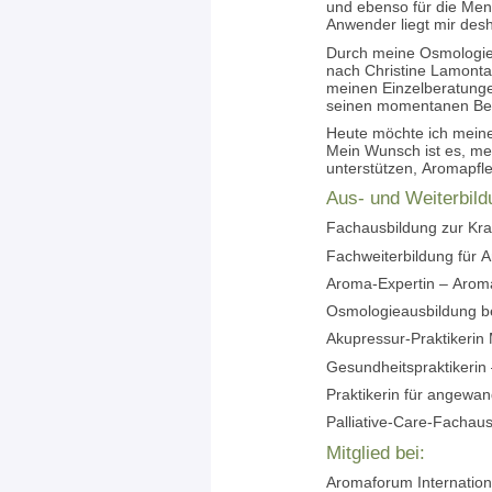
und ebenso für die Men
Anwender liegt mir desh
Durch meine Osmologie
nach Christine Lamontai
meinen Einzelberatung
seinen momentanen Bedü
Heute möchte ich meine
Mein Wunsch ist es, me
unterstützen, Aromapfleg
Aus- und Weiterbild
Fachausbildung zur Kr
Fachweiterbildung für 
Aroma-Expertin – Arom
Osmologieausbildung be
Akupressur-Praktikerin
Gesundheitspraktikeri
Praktikerin für angewa
Palliative-Care-Fachau
Mitglied bei:
Aromaforum Internation