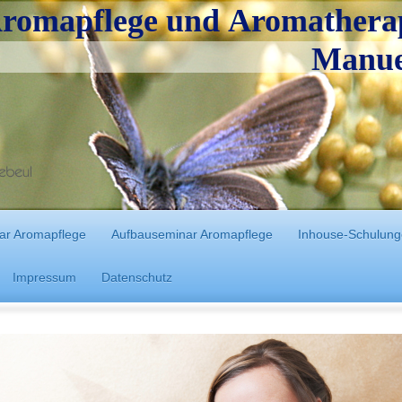
romapflege und Aromathera
ela Blumt
ar Aromapflege
Aufbauseminar Aromapflege
Inhouse-Schulung
Impressum
Datenschutz